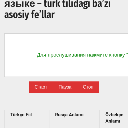
языке – turk tilidagi ba’zi
asosiy fe’llar
Старт
Пауза
Стоп
Türkçe Fiil
Rusça Anlamı
Özbekçe
Anlamı