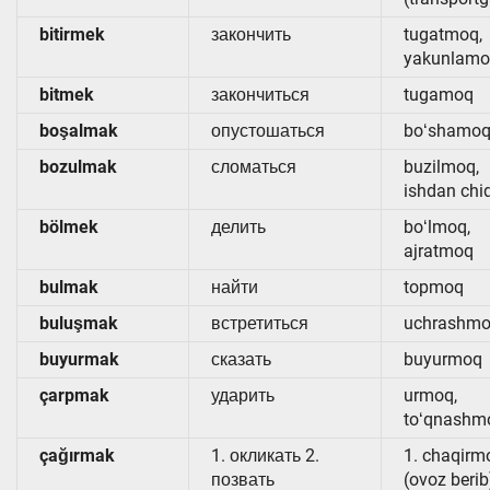
bitirmek
закончить
tugatmoq,
yakunlam
bitmek
закончиться
tugamoq
boşalmak
опустошаться
boʻshamo
bozulmak
сломаться
buzilmoq,
ishdan ch
bölmek
делить
boʻlmoq,
ajratmoq
bulmak
найти
topmoq
buluşmak
встретиться
uchrashm
buyurmak
сказать
buyurmoq
çarpmak
ударить
urmoq,
toʻqnashm
çağırmak
1. окликать 2.
1. chaqirm
позвать
(ovoz berib