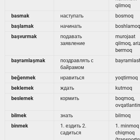
qilmoq
basmak
наступать
bosmoq
başlamak
начинать
boshlamo
başvurmak
подавать
murojaat
заявление
qilmoq, ari
bermoq
bayramlaşmak
поздравлять с
bayramla
байрамом
beğenmek
нравиться
yoqtirmoq
beklemek
ждать
kutmoq
beslemek
кормить
boqmoq,
ovqatlanti
bilmek
знать
bilmoq
binmek
1. ездить 2.
1. minmoq 
садиться
chiqmoq
(transportg