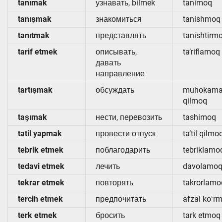
tanımak
узнавать, bilmek
tanimoq
tanışmak
знакомиться
tanishmoq
tanıtmak
представлять
tanishtirm
tarif etmek
описывать,
ta’riflamoq
давать
направление
tartışmak
обсуждать
muhokam
qilmoq
taşımak
нести, перевозить
tashimoq
tatil yapmak
провести отпуск
ta’til qilmo
tebrik etmek
поблагодарить
tebriklamo
tedavi etmek
лечить
davolamo
tekrar etmek
повторять
takrorlamo
tercih etmek
предпочитать
afzal koʻr
terk etmek
бросить
tark etmoq