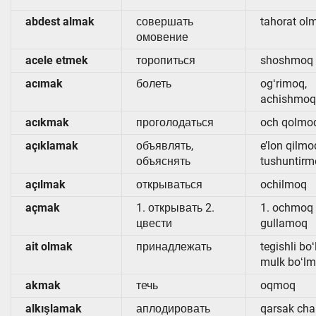
abdest almak
совершать
tahorat ol
омовение
acele etmek
торопиться
shoshmoq
acımak
болеть
ogʻrimoq,
achishmoq
acıkmak
проголодаться
och qolmo
açıklamak
объявлять,
e’lon qilmo
объяснять
tushuntir
açılmak
открываться
ochilmoq
açmak
1. открывать 2.
1. ochmoq 
цвести
gullamoq
ait olmak
принадлежать
tegishli bo
mulk boʻl
akmak
течь
oqmoq
alkışlamak
аплодировать
qarsak ch