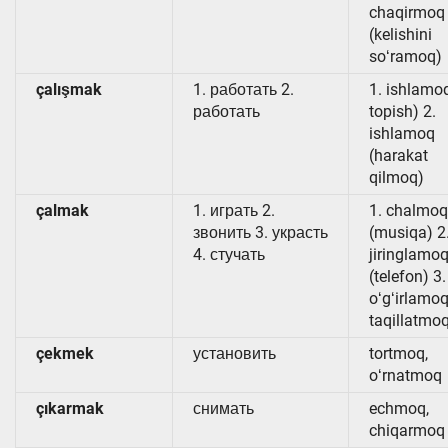
chaqirmoq
(kelishini
soʻramoq)
çalışmak
1. работать 2.
1. ishlamoq
работать
topish) 2.
ishlamoq
(harakat
qilmoq)
çalmak
1. играть 2.
1. chalmoq
звонить 3. украсть
(musiqa) 2
4. стучать
jiringlamo
(telefon) 3.
oʻgʻirlamoq
taqillatmo
çekmek
установить
tortmoq,
oʻrnatmoq
çıkarmak
снимать
echmoq,
chiqarmoq