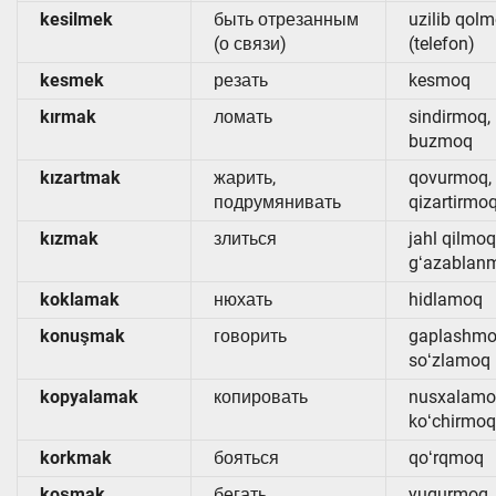
kesilmek
быть отрезанным
uzilib qol
(о связи)
(telefon)
kesmek
резать
kesmoq
kırmak
ломать
sindirmoq,
buzmoq
kızartmak
жарить,
qovurmoq,
подрумянивать
qizartirmo
kızmak
злиться
jahl qilmoq
gʻazablan
koklamak
нюхать
hidlamoq
konuşmak
говорить
gaplashmo
soʻzlamoq
kopyalamak
копировать
nusxalamo
koʻchirmoq
korkmak
бояться
qoʻrqmoq
koşmak
бегать
yugurmoq