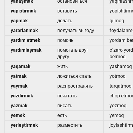
yanaşmak
остановиться
yaqinlash
yapıştırmak
вставить
yopishtirm
yapmak
делать
qilmoq
yararlanmak
получать выгоду
foydalanm
yardım etmek
помочь
yordam be
yardımlaşmak
помогать друг
oʻzaro yor
другу
bermoq
yaşamak
жить
yashamoq
yatmak
ложиться спать
yotmoq
yaymak
распространять
tarqatmoq
yazdırmak
печатать
chop etmo
yazmak
писать
yozmoq
yemek
есть
yemoq
yerleştirmek
разместить
joylashtir