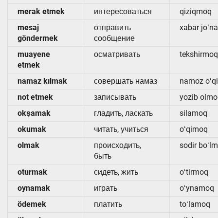
merak etmek
интересоваться
qiziqmoq
mesaj
отправить
xabar joʻn
göndermek
сообщение
muayene
осматривать
tekshirmoq
etmek
namaz kılmak
совершать намаз
namoz oʻq
not etmek
записывать
yozib olm
okşamak
гладить, ласкать
silamoq
okumak
читать, учиться
oʻqimoq
olmak
происходить,
sodir boʻl
быть
oturmak
сидеть, жить
oʻtirmoq
oynamak
играть
oʻynamoq
ödemek
платить
toʻlamoq