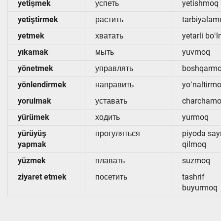
yetişmek
успеть
yetishmoq
yetiştirmek
растить
tarbiyalam
yetmek
хватать
yetarli boʻ
yıkamak
мыть
yuvmoq
yönetmek
управлять
boshqarm
yönlendirmek
направить
yoʻnaltirm
yorulmak
уставать
charcham
yürümek
ходить
yurmoq
yürüyüş
прогуляться
piyoda say
yapmak
qilmoq
yüzmek
плавать
suzmoq
ziyaret etmek
посетить
tashrif
buyurmoq