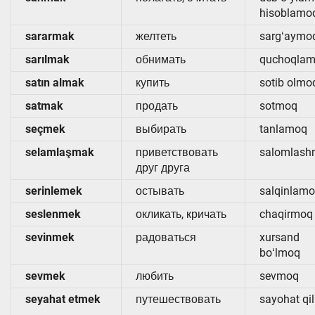
hisoblamo
sararmak
желтеть
sargʻaymo
sarılmak
обнимать
quchoqla
satın almak
купить
sotib olmo
satmak
продать
sotmoq
seçmek
выбирать
tanlamoq
selamlaşmak
приветствовать
salomlas
друг друга
serinlemek
остывать
salqinlam
seslenmek
окликать, кричать
chaqirmoq
sevinmek
радоваться
xursand
boʻlmoq
sevmek
любить
sevmoq
seyahat etmek
путешествовать
sayohat qi