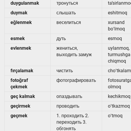
duygulanmak
тронуться
ta’sirlanmo
duymak
слышать
eshitmoq
eğlenmek
веселиться
xursand
boʻlmoq
esmek
дуть
esmoq
evlenmek
жениться,
uylanmoq,
выходить замуж
turmushga
chiqmoq
fırçalamak
чистить
choʻtkala
fotoğraf
фотографировать
fotosuratg
çekmek
olmoq
geç kalmak
опаздывать
kechikmoq
geçirmek
проводить
oʻtkazmoq
geçmek
1. проходить 2.
oʻtmoq
переходить 3.
обгонять