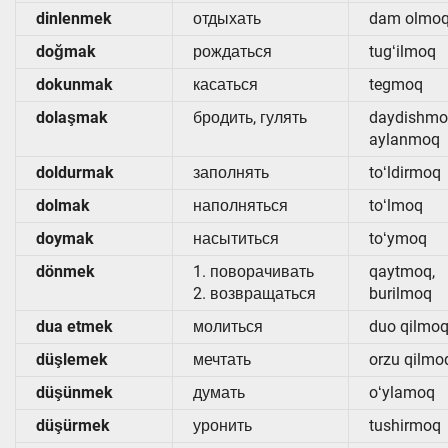
dinlenmek
отдыхать
dam olmo
doğmak
рождаться
tugʻilmoq
dokunmak
касаться
tegmoq
dolaşmak
бродить, гулять
daydishmo
aylanmoq
doldurmak
заполнять
toʻldirmoq
dolmak
наполняться
toʻlmoq
doymak
насытиться
toʻymoq
dönmek
1. поворачивать
qaytmoq,
2. возвращаться
burilmoq
dua etmek
молиться
duo qilmo
düşlemek
мечтать
orzu qilmo
düşünmek
думать
oʻylamoq
düşürmek
уронить
tushirmoq