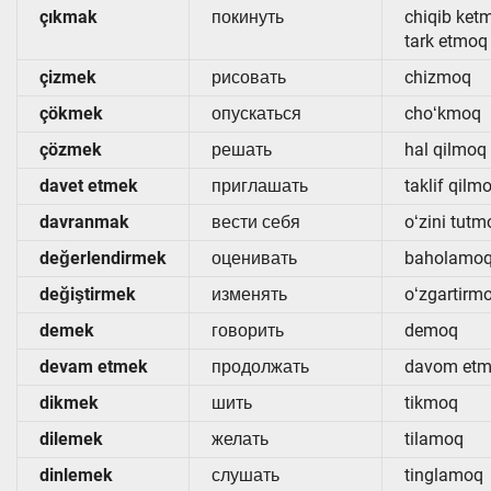
çıkmak
покинуть
chiqib ket
tark etmoq
çizmek
рисовать
chizmoq
çökmek
опускаться
choʻkmoq
çözmek
решать
hal qilmoq
davet etmek
приглашать
taklif qilm
davranmak
вести себя
oʻzini tutm
değerlendirmek
оценивать
baholamo
değiştirmek
изменять
oʻzgartirm
demek
говорить
demoq
devam etmek
продолжать
davom et
dikmek
шить
tikmoq
dilemek
желать
tilamoq
dinlemek
слушать
tinglamoq