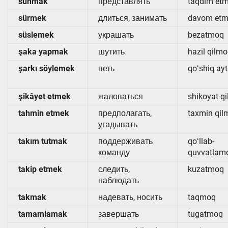
sunmak
представлять
taqdim et
sürmek
длиться, занимать
davom et
süslemek
украшать
bezatmoq
şaka yapmak
шутить
hazil qilm
şarkı söylemek
петь
qoʻshiq ay
şikâyet etmek
жаловаться
shikoyat q
tahmin etmek
предполагать,
taxmin qil
угадывать
takım tutmak
поддерживать
qoʻllab-
команду
quvvatlam
takip etmek
следить,
kuzatmoq
наблюдать
takmak
надевать, носить
taqmoq
tamamlamak
завершать
tugatmoq