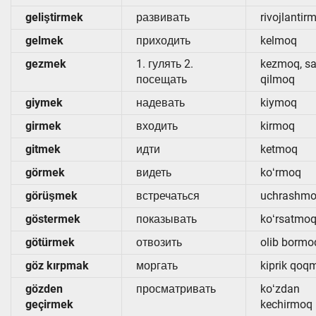
geliştirmek
развивать
rivojlantir
gelmek
приходить
kelmoq
gezmek
1. гулять 2.
kezmoq, sa
посещать
qilmoq
giymek
надевать
kiymoq
girmek
входить
kirmoq
gitmek
идти
ketmoq
görmek
видеть
koʻrmoq
görüşmek
встречаться
uchrashm
göstermek
показывать
koʻrsatmo
götürmek
отвозить
olib bormo
göz kırpmak
моргать
kiprik qoq
gözden
просматривать
koʻzdan
geçirmek
kechirmoq