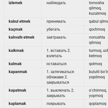
izlemek
наблюдать
tomosha
qilmoq,
kuzatmoq
kabul etmek
принимать
qabul qilm
kaçmak
убегать
qochmoq
kahvaltı etmek
завтракать
nonushta
qilmoq
kalkmak
1. вставать 2.
turmoq, uc
взлетать
ketmoq
kalmak
оставаться
qolmoq
kapanmak
1. затягиваться
bulutli boʻ
облаками 2.
yopilmoq
закрываться
kapatmak
1. выключать 2.
oʻchirmoq,
закрывать
yopmoq
kaplamak
покрывать
qoplamoq