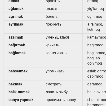
atmak
бросать
otmoq
ağlamak
плакать
yigʻlamoq
ağrımak
болеть
ogʻrimoq
ayrılmak
покинуть
ajralmoq,
ketmoq
azalmak
уменьшаться
kamaymo
bağırmak
кричать
baqirmoq
bağlamak
застегивать
bogʻlamoq,
bogʻlab
qoʻymoq
bahsetmek
упоминать
eslab oʻtm
gapirmoq
bakmak
смотреть
qaramoq
balık tutmak
ловить рыбу
baliq ovla
banyo yapmak
принимать ванну
choʻmilmo
hammom