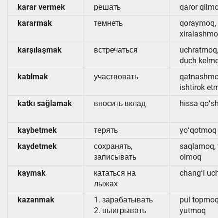
karar vermek
решать
qaror qilm
kararmak
темнеть
qoraymoq,
xiralashm
karşılaşmak
встречаться
uchratmoq
duch kelm
katılmak
участвовать
qatnashmo
ishtirok e
katkı sağlamak
вносить вклад
hissa qoʻ
kaybetmek
терять
yoʻqotmoq
kaydetmek
сохранять,
saqlamoq, 
записывать
olmoq
kaymak
кататься на
changʻi u
лыжах
kazanmak
1. зарабатывать
pul topmoq
2. выигрывать
yutmoq