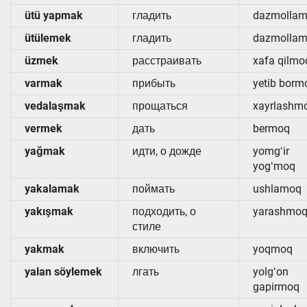
ütü yapmak
гладить
dazmolla
ütülemek
гладить
dazmolla
üzmek
расстраивать
xafa qilmo
varmak
прибыть
yetib borm
vedalaşmak
прощаться
xayrlashm
vermek
дать
bermoq
yağmak
идти, о дожде
yomgʻir
yogʻmoq
yakalamak
поймать
ushlamoq
yakışmak
подходить, о
yarashmo
стиле
yakmak
включить
yoqmoq
yalan söylemek
лгать
yolgʻon
gapirmoq