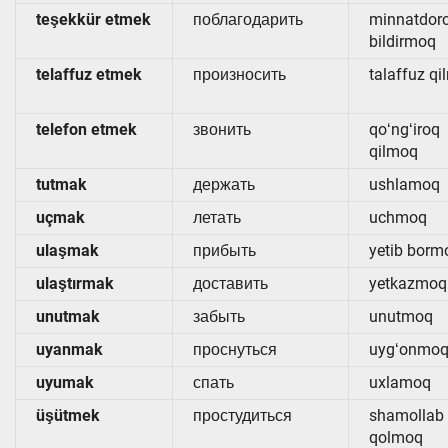
teşekkür etmek
поблагодарить
minnatdorc
bildirmoq
telaffuz etmek
произносить
talaffuz q
telefon etmek
звонить
qoʻngʻiroq
qilmoq
tutmak
держать
ushlamoq
uçmak
летать
uchmoq
ulaşmak
прибыть
yetib borm
ulaştırmak
доставить
yetkazmoq
unutmak
забыть
unutmoq
uyanmak
проснуться
uygʻonmo
uyumak
спать
uxlamoq
üşütmek
простудиться
shamollab
qolmoq