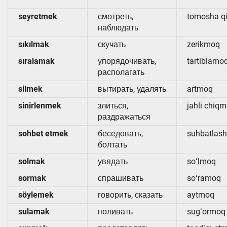
seyretmek
смотреть,
tomosha q
наблюдать
sıkılmak
скучать
zerikmoq
sıralamak
упорядочивать,
tartiblamo
располагать
silmek
вытирать, удалять
artmoq
sinirlenmek
злиться,
jahli chiq
раздражаться
sohbet etmek
беседовать,
suhbatlas
болтать
solmak
увядать
soʻlmoq
sormak
спрашивать
soʻramoq
söylemek
говорить, сказать
aytmoq
sulamak
поливать
sugʻormoq