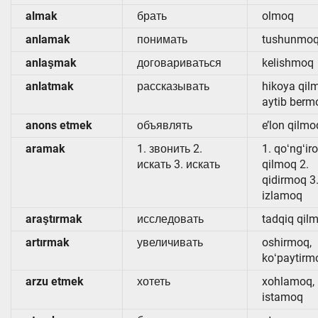
almak
брать
olmoq
anlamak
понимать
tushunmo
anlaşmak
договариваться
kelishmoq
anlatmak
рассказывать
hikoya qil
aytib berm
anons etmek
объявлять
e’lon qilmo
aramak
1. звонить 2.
1. qoʻngʻir
искать 3. искать
qilmoq 2.
qidirmoq 3
izlamoq
araştırmak
исследовать
tadqiq qil
artırmak
увеличивать
oshirmoq,
koʻpaytirm
arzu etmek
хотеть
xohlamoq,
istamoq