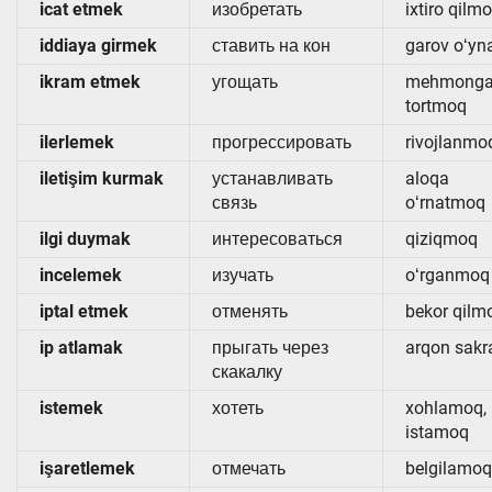
icat etmek
изобретать
ixtiro qilm
iddiaya girmek
ставить на кон
garov oʻy
ikram etmek
угощать
mehmong
tortmoq
ilerlemek
прогрессировать
rivojlanmo
iletişim kurmak
устанавливать
aloqa
связь
oʻrnatmoq
ilgi duymak
интересоваться
qiziqmoq
incelemek
изучать
oʻrganmoq
iptal etmek
отменять
bekor qilm
ip atlamak
прыгать через
arqon sak
скакалку
istemek
хотеть
xohlamoq,
istamoq
işaretlemek
отмечать
belgilamoq