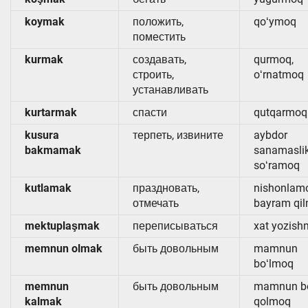
koymak
положить,
qoʻymoq
поместить
kurmak
создавать,
qurmoq,
строить,
oʻrnatmoq
устанавливать
kurtarmak
спасти
qutqarmoq
kusura
терпеть, извините
aybdor
bakmamak
sanamaslik
soʻramoq
kutlamak
праздновать,
nishonlam
отмечать
bayram qi
mektuplaşmak
переписываться
xat yozis
memnun olmak
быть довольным
mamnun
boʻlmoq
memnun
быть довольным
mamnun bo
kalmak
qolmoq