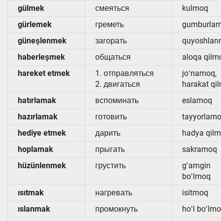
gülmek
смеяться
kulmoq
gürlemek
греметь
gumburla
güneşlenmek
загорать
quyoshla
haberleşmek
общаться
aloqa qilm
hareket etmek
1. отправляться
joʻnamoq,
2. двигаться
harakat qi
hatırlamak
вспоминать
eslamoq
hazırlamak
готовить
tayyorlam
hediye etmek
дарить
hadya qil
hoplamak
прыгать
sakramoq
hüzünlenmek
грустить
gʻamgin
boʻlmoq
ısıtmak
нагревать
isitmoq
ıslanmak
промокнуть
hoʻl boʻlm