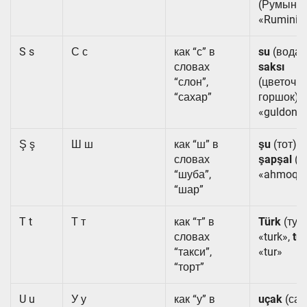
(Румыни
«Ruminiy
S s
С с
как “с” в
su
(вода) 
словах
saksı
“слон”,
(цветочн
“сахар”
горшок)
«guldon»
Ş ş
Ш ш
как “ш” в
şu
(тот) «
словах
şapşal
(д
“шуба”,
«ahmoq»
“шар”
T t
Т т
как “т” в
Türk
(тур
словах
«turk»,
tür
“такси”,
«tur»
“торт”
U u
У у
как “у” в
uçak
(сам