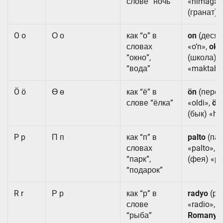
слове “ночь”
«nimaga»
(гранат) 
O o
О о
как “о” в
on
(десят
словах
«o‘n»,
oku
“окно”,
(школа)
“вода”
«maktab»
Ö ö
Ө ө
как “ё” в
ön
(перед
слове “ёлка”
«oldi»,
ök
(бык) «ho‘
P p
П п
как “п” в
palto
(пал
словах
«palto»,
p
“парк”,
(фея) «pe
“подарок”
R r
Р р
как “р” в
radyo
(ра
слове
«radio»,
“рыба”
Romanya