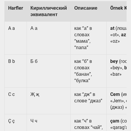
Harfler
Кириллический
Описание
Örnek Kel
эквивалент
A a
А а
как “а” в
at
(лошад
словах
«ot»,
az
(
“мама”,
«oz»
“папа”
B b
Б б
как “б” в
bey
(госп
словах
«bey»,
ba
“банан”,
«bar»
“булка”
C c
Җ җ
как “дж” в
Cem
(имя
слове “джаз”
«Jem»,
ca
(джаз) «j
Ç ç
Ч ч
как “ч” в
çam
(сос
словах “чай”,
«qarag‘ay