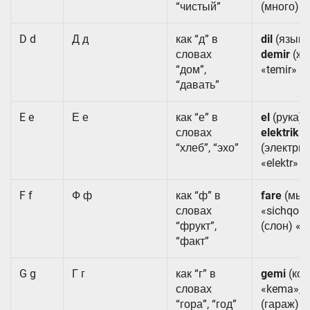
“чистый”
(много) «
D d
Д д
как “д” в
dil
(язык) «
словах
demir
(же
“дом”,
«temir»
“давать”
E e
Е е
как “е” в
el
(рука) «
словах
elektrik
“хлеб”, “эхо”
(электри
«elektr»
F f
Ф ф
как “ф” в
fare
(мыш
словах
«sichqon
“фрукт”,
(слон) «fi
“факт”
G g
Г г
как “г” в
gemi
(кор
словах
«kema»,
g
“гора”, “год”
(гараж) «