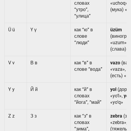
словах
«uchoq»,
“утро”,
(мука) «u
“улица”
Ü ü
Ү ү
как “ю” в
üzüm
слове
(виногра
“люди”
«uzum»,
(слава) «
V v
В в
как “в” в
vazo
(ваз
слове “вода”
«vaza»,
v
(есть) «b
Y y
Й й
как “й” в
yol
(дорог
словах
«yo‘l»,
yo
“йога”, “май”
«yo‘q»
Z z
З з
как “з” в
zebra
(зе
словах
«zebra»,
z
“зима”,
(тяжелый