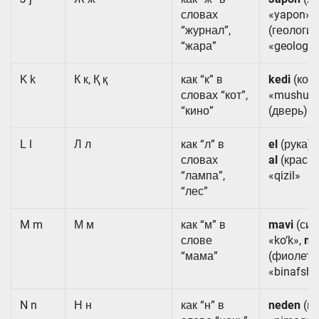
словах
«yapon»,
“журнал”,
(геология
“жара”
«geologiy
K k
К к, Қ қ
как “к” в
kedi
(кош
словах “кот”,
«mushuk
“кино”
(дверь) «
L l
Л л
как “л” в
el
(рука) «
словах
al
(красн
“лампа”,
«qizil»
“лес”
M m
М м
как “м” в
mavi
(син
слове
«ko‘k»,
mo
“мама”
(фиолето
«binafsh
N n
Н н
как “н” в
neden
(по