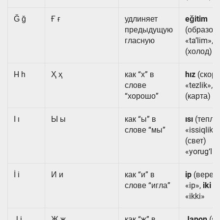
Ğ ğ
Ғ ғ
удлиняет
eğitim
предыдущую
(образов
гласную
«taʼlim»,
s
(холод) «
H h
Ҳ ҳ
как “х” в
hız
(скоро
слове
«tezlik»,
h
“хорошо”
(карта) «x
I ı
Ы ы
как “ы” в
ısı
(тепло
слове “мы”
«issiqlik»
(свет)
«yorug‘lik
İ i
И и
как “и” в
ip
(верев
слове “игла”
«ip»,
iki
(д
«ikki»
J j
Ж ж
как “ж” в
Japon
(яп