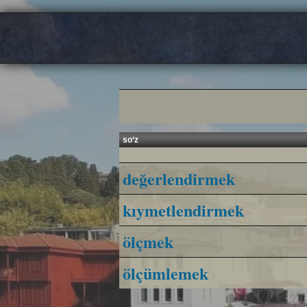
so‘z
değerlendirmek
kıymetlendirmek
ölçmek
ölçümlemek