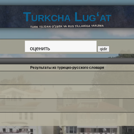
Turkcha Lug‘at
turk tilidan o‘zbek va rus tillariga tarjima
Результаты из турецко-русского словаря