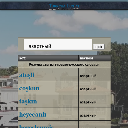
Turkcha Lug‘at
turk tilidan o‘zbek va rus tillariga tarjima
so‘z
maʼnosi
Результаты из турецко-русского словаря
ateşli
азартный
coşkun
азартный
taşkın
азартный
heyecanlı
азартный
heveslenmiş