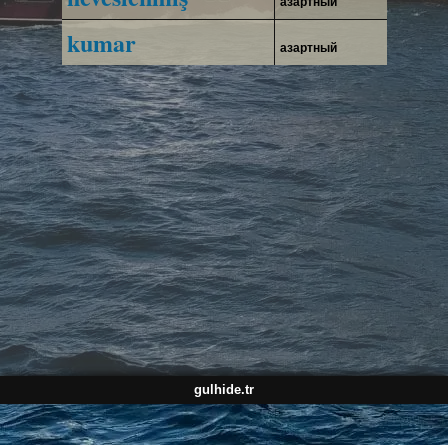
азартный
kumar
азартный
gulhide.tr