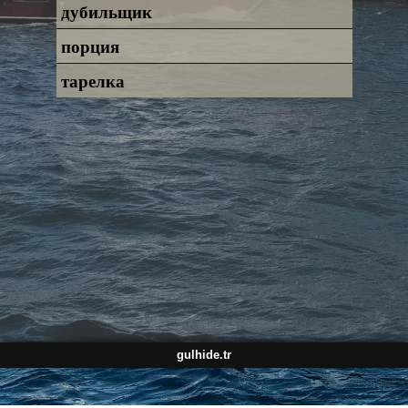
дубильщик
порция
тарелка
gulhide.tr