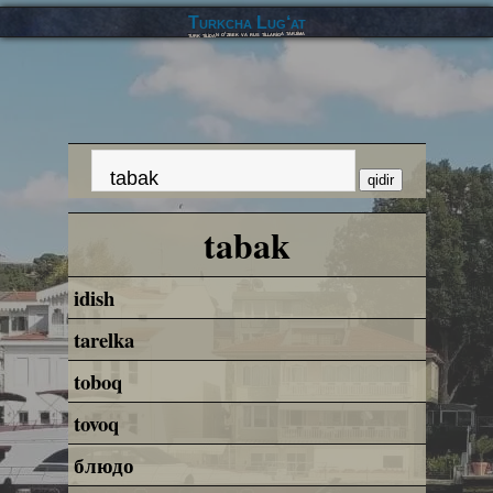
Turkcha Lug‘at
turk tilidan o‘zbek va rus tillariga tarjima
tabak
idish
tarelka
toboq
tovoq
блюдо