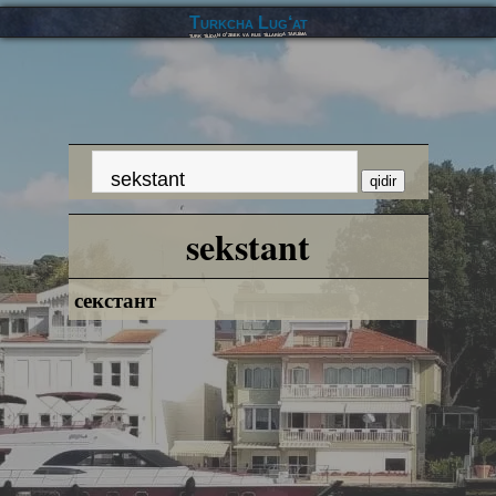
Turkcha Lug‘at
turk tilidan o‘zbek va rus tillariga tarjima
sekstant
секстант