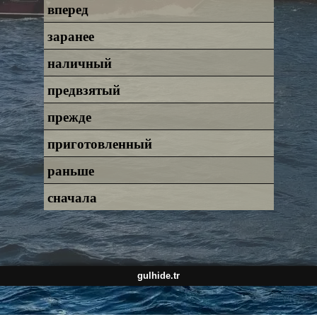
вперед
заранее
наличный
предвзятый
прежде
приготовленный
раньше
сначала
gulhide.tr