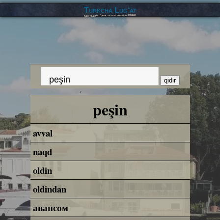
Turkcha Lug‘at
turk tilidan o‘zbek va rus tillariga tarjima
peşin
avval
naqd
oldin
oldindan
авансом