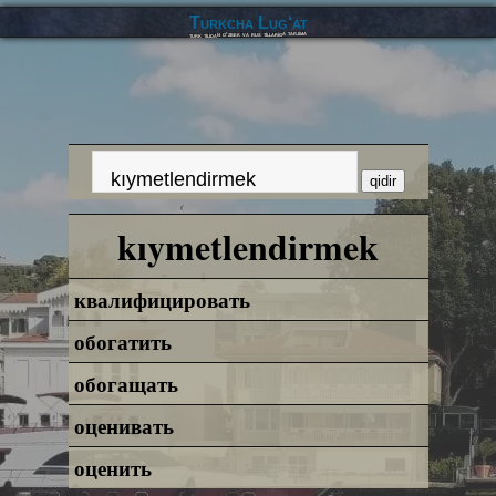
Turkcha Lug‘at
turk tilidan o‘zbek va rus tillariga tarjima
kıymetlendirmek
квалифицировать
обогатить
обогащать
оценивать
оценить